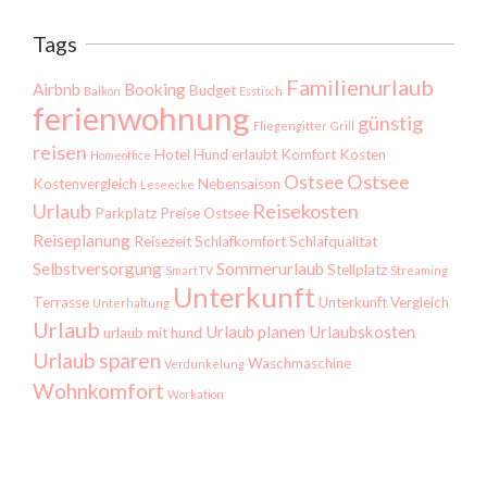
Tags
Familienurlaub
Airbnb
Booking
Budget
Balkon
Esstisch
ferienwohnung
günstig
Fliegengitter
Grill
reisen
Hotel
Hund erlaubt
Komfort
Kosten
Homeoffice
Ostsee
Ostsee
Kostenvergleich
Nebensaison
Leseecke
Urlaub
Reisekosten
Parkplatz
Preise Ostsee
Reiseplanung
Reisezeit
Schlafkomfort
Schlafqualität
Selbstversorgung
Sommerurlaub
Stellplatz
SmartTV
Streaming
Unterkunft
Terrasse
Unterkunft Vergleich
Unterhaltung
Urlaub
Urlaub planen
Urlaubskosten
urlaub mit hund
Urlaub sparen
Waschmaschine
Verdunkelung
Wohnkomfort
Workation