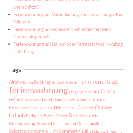
überschätzt?
Ferienwohnung mit Verdunkelung: Ein Detail mit großer
Wirkung
Ferienwohnung mit separatem Schlafzimmer: Mehr
Nutzen als gedacht
Ferienwohnung mit Balkon oder Terrasse: Was im Alltag
mehr bringt
Tags
Familienurlaub
Airbnb
Booking
Budget
Balkon
Esstisch
ferienwohnung
günstig
Fliegengitter
Grill
reisen
Hotel
Hund erlaubt
Komfort
Kosten
Homeoffice
Ostsee
Ostsee
Kostenvergleich
Nebensaison
Leseecke
Urlaub
Reisekosten
Parkplatz
Preise Ostsee
Reiseplanung
Reisezeit
Schlafkomfort
Schlafqualität
Selbstversorgung
Sommerurlaub
Stellplatz
SmartTV
Streaming