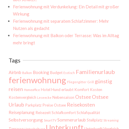
Ferienwohnung mit Verdunkelung: Ein Detail mit großer
Wirkung
Ferienwohnung mit separatem Schlafzimmer: Mehr
Nutzen als gedacht
Ferienwohnung mit Balkon oder Terrasse: Was im Alltag
mehr bringt
Tags
Familienurlaub
Airbnb
Booking
Budget
Balkon
Esstisch
ferienwohnung
günstig
Fliegengitter
Grill
reisen
Hotel
Hund erlaubt
Komfort
Kosten
Homeoffice
Ostsee
Ostsee
Kostenvergleich
Nebensaison
Leseecke
Urlaub
Reisekosten
Parkplatz
Preise Ostsee
Reiseplanung
Reisezeit
Schlafkomfort
Schlafqualität
Selbstversorgung
Sommerurlaub
Stellplatz
SmartTV
Streaming
Unterkunft
Terrasse
Unterkunft Vergleich
Unterhaltung