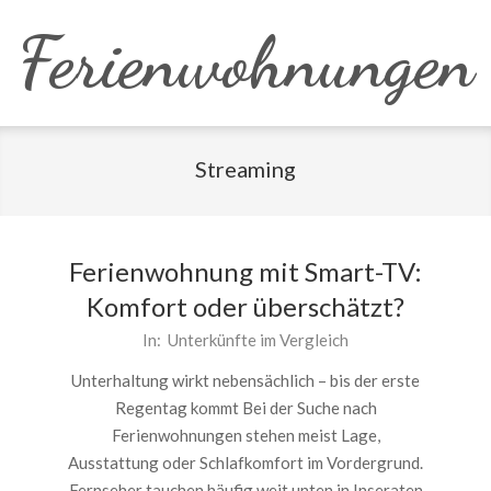
Skip
Ferienwohnungen
to
content
Streaming
Ferienwohnung mit Smart-TV:
Komfort oder überschätzt?
2026-
In:
Unterkünfte im Vergleich
06-
Unterhaltung wirkt nebensächlich – bis der erste
25
Regentag kommt Bei der Suche nach
Ferienwohnungen stehen meist Lage,
Ausstattung oder Schlafkomfort im Vordergrund.
Fernseher tauchen häufig weit unten in Inseraten