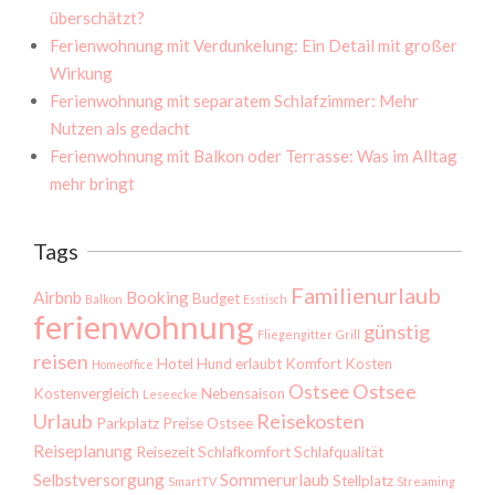
überschätzt?
Ferienwohnung mit Verdunkelung: Ein Detail mit großer
Wirkung
Ferienwohnung mit separatem Schlafzimmer: Mehr
Nutzen als gedacht
Ferienwohnung mit Balkon oder Terrasse: Was im Alltag
mehr bringt
Tags
Familienurlaub
Airbnb
Booking
Budget
Balkon
Esstisch
ferienwohnung
günstig
Fliegengitter
Grill
reisen
Hotel
Hund erlaubt
Komfort
Kosten
Homeoffice
Ostsee
Ostsee
Kostenvergleich
Nebensaison
Leseecke
Urlaub
Reisekosten
Parkplatz
Preise Ostsee
Reiseplanung
Reisezeit
Schlafkomfort
Schlafqualität
Selbstversorgung
Sommerurlaub
Stellplatz
SmartTV
Streaming