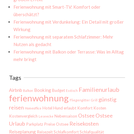
Ferienwohnung mit Smart-TV: Komfort oder
überschätzt?
Ferienwohnung mit Verdunkelung: Ein Detail mit großer
Wirkung
Ferienwohnung mit separatem Schlafzimmer: Mehr
Nutzen als gedacht
Ferienwohnung mit Balkon oder Terrasse: Was im Alltag
mehr bringt
Tags
Familienurlaub
Airbnb
Booking
Budget
Balkon
Esstisch
ferienwohnung
günstig
Fliegengitter
Grill
reisen
Hotel
Hund erlaubt
Komfort
Kosten
Homeoffice
Ostsee
Ostsee
Kostenvergleich
Nebensaison
Leseecke
Urlaub
Reisekosten
Parkplatz
Preise Ostsee
Reiseplanung
Reisezeit
Schlafkomfort
Schlafqualität